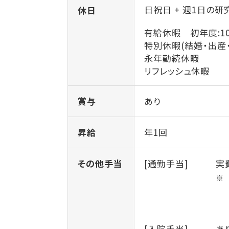
日祝日 + 週1日の研
休日
有給休暇 初年度:1
特別休暇(結婚・出産
永年勤続休暇
リフレッシュ休暇
賞与
あり
昇給
年1回
その他手当
[通勤手当]
実
[入院手当] あ