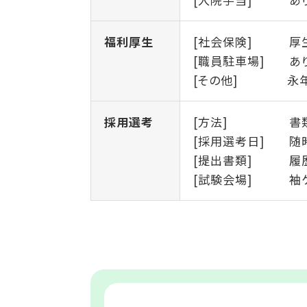
福利厚生
[社会保険]
厚
[職員駐車場]
あ
[その他]
永
採用選考
[方法]
書
[採用選考日]
随
[提出書類]
履
[試験会場]
袖